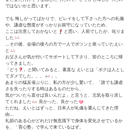
ではないかと思います。
でも 悔しがってばかりで、ビレイをして下さった方への礼儀
や、謙虚な態度がすっかりお留守になっていたため、
ここは注意しておかないと
と思い、人前でしたが、叱りま
した
…その後、会場の後ろの方で一人でポツンと座っていたえい
と
お父さんが気が付いてサポートして下さり、皆のところに帰
ってきました。
「どう
」と聞いてみると、素直な えいとは「ボクは人とし
てダメでした。。。
」。
あまりの猛反省ぶりに、私の方が少し驚いて、「誰でも謙虚
さを失ったりする時はあるものだから、
気がついたら直せば良いんだよ」と言うと、元気を取り戻し
てくれました
良かった、良かった
ただね、えいとはずっと、日本人が礼儀を重んじてきた理
由…
礼節のある心がどれだけ無意識下で身体を変化させているか
を、「育心塾」で学んで来ているはず。