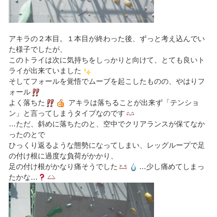
アキラの２本目。１本目が終わった後、ずっと考え込んでい
た様子でしたが、
このトライは次に気持ちをしっかりと向けて、とても良いト
ライが出来ていました
そしてフォールを覚悟でムーブを起こしたものの、やはりフ
ォール
よく落ちた
アキラは落ちることが出来ず「テンショ
ン」と言ってしまうタイプなのです
…ただ、斜めに落ちたのと、空中でクリアランスが保てなか
ったのとで
ひっくり返るような態勢になってしまい、レッグループで足
の付け根に過度な負荷がかかり、
足の付け根がかなり痛そうでした
…少し痛めてしまっ
たかな…