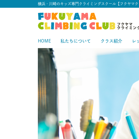
横浜・川崎のキッズ専門クライミングスクール【フクヤマク
HOME
私たちについて
クラス紹介
レ
スタートクラス
中級クラス
スタ
中
上級クラス
上
中上級クラス
初級クラス
中
初