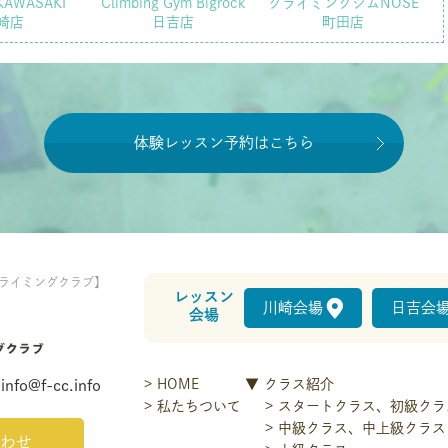
KAWASAKI
Climbing Gym Bigrock
クライミングジムNOSE
崎店
日吉店
町田店
体験レッスン予約はこちら
ライミングクラブ】
レッスン
川崎会場
日吉会
会場
HOME
クラス紹介
info@f-cc.info
私たちついて
スタートクラス、初級クラ
中級クラス、中上級クラス
わせ