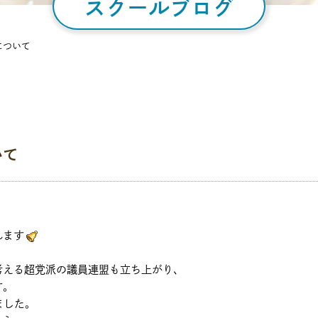
スクールブログ
について
いて
れます
考える超党派の議員連盟も立ち上がり、
す。
ました。