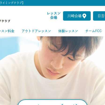
ライミングクラブ】
レッスン
川崎会場
日吉
会場
ッスン料金
アウトドアレッスン
体験レッスン
チームFCC
ートクラス
級クラス
級クラス
上級クラス
級クラス