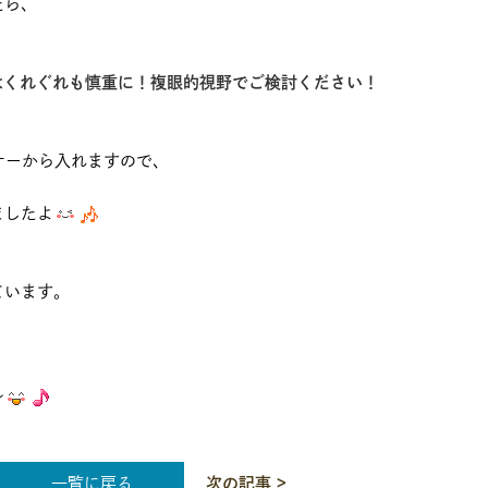
たら、
はくれぐれも慎重に！複眼的視野でご検討ください！
ナーから入れますので、
ましたよ
ています。
～
一覧に戻る
次の記事 >