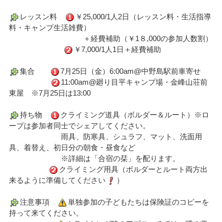
レッスン料
￥25,000/1人2日（レッスン料・生活指導
料・キャンプ生活雑費）
＋経費補助（￥1８,000の参加人数割）
￥7,000/1人1日＋経費補助
集合
7月25日（金）6:00am@中野島駅前車寄せ
11:00am@廻り目平キャンプ場・金峰山荘前
東屋 ※7月25日は13:00
持ち物
クライミング道具（ボルダー＆ルート）※ロ
ープは参加者同士でシェアしてください。
雨具、防寒具、シュラフ、マット、洗面用
具、着替え、初日分の朝食・昼食など
※詳細は「合宿の栞」を配ります。
クライミング用具（ボルダーとルート両方出
来るように準備してください
）
注意事項
単独参加の子どもたちは保険証のコピーを
持って来てください。