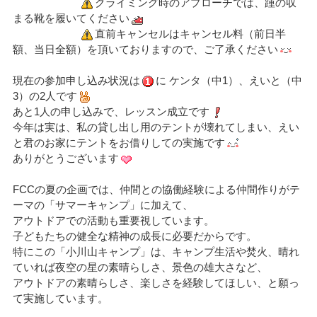
クライミング時のアプローチでは、踵の収
まる靴を履いてください
直前キャンセルはキャンセル料（前日半
額、当日全額）を頂いておりますので、ご了承ください
現在の参加申し込み状況は
に ケンタ（中1）、えいと（中
3）の2人です
あと1人の申し込みで、レッスン成立です
今年は実は、私の貸し出し用のテントが壊れてしまい、えい
と君のお家にテントをお借りしての実施です
ありがとうございます
FCCの夏の企画では、仲間との協働経験による仲間作りがテ
ーマの「サマーキャンプ」に加えて、
アウトドアでの活動も重要視しています。
子どもたちの健全な精神の成長に必要だからです。
特にこの「小川山キャンプ」は、キャンプ生活や焚火、晴れ
ていれば夜空の星の素晴らしさ、景色の雄大さなど、
アウトドアの素晴らしさ、楽しさを経験してほしい、と願っ
て実施しています。