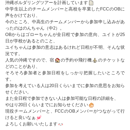
沖縄ボルダリングツアーを計画しています
中学生以上のチームメンバーと高校を卒業したFCCのOBに
声をかけており、
今のところ、中高生のチームメンバーから参加申し込みがあ
ったのはのんちゃん（中2）。
OBからはゴローちゃんが全日程で参加の意向、ユイトが25
日が学校があるとのこと、
ユイちゃんは参加の意志はあるけれど日程が不明、そんな状
況です。
人気の沖縄ですので、宿
の予約や飛行機
のチケットな
どのことがあり、
そろそろ参加者と参加日程をしっかり把握したいところで
す。
参加を考えている人は20日くらいまでに参加の意思をお知ら
せください。
また全日程で参加できない人は参加可能な日程の詳細を、
やはり20日くらいまでにお知らせください
現役チームメンバーと、FCCのOBメンバーがつながって行
けると良いなぁ
よろしくお願いいたします