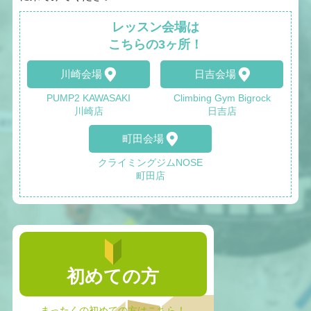
レッスン会場は
こちらの3ヶ所！
川崎会場
日吉会場
PUMP2 KAWASAKI
Climbing Gym Bigrock
川崎店
日吉店
町田会場
クライミングジムNOSE
町田店
初めての方
まったくの初めての方はこちら！