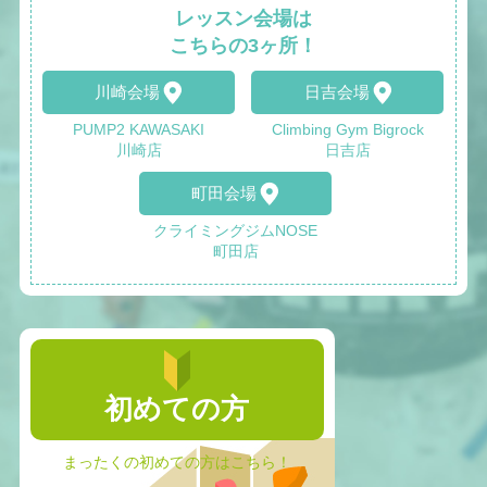
レッスン会場は
こちらの3ヶ所！
川崎会場
日吉会場
PUMP2 KAWASAKI
Climbing Gym Bigrock
川崎店
日吉店
町田会場
クライミングジムNOSE
町田店
初めての方
まったくの初めての方はこちら！