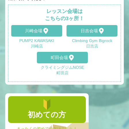
レッスン会場は
こちらの3ヶ所！
川崎会場
日吉会場
PUMP2 KAWASAKI
Climbing Gym Bigrock
川崎店
日吉店
町田会場
クライミングジムNOSE
町田店
初めての方
まったくの初めての方はこちら！