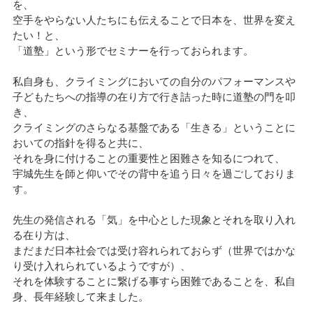
を、
空手をやらない人たちにも伝えることで日本を、世界を変え
たい！と、
「道塾」という形でセミナーを行っておられます。
私自身も、クライミングにおいての自分のパフォーマンスや
子どもたちへの指導の在り方で行き詰った時に道塾の門を叩
き、
クライミングのさらなる基盤である「生きる」ということに
おいての指針を得ると共に、
それを身に付けることの重要性と困難さを知るにつれて、
宇城先生を師と仰いでその背中を追う日々を過ごしておりま
す。
先生の発信される「気」を中心とした現象とそれを取り入れ
る在り方は、
まだまだ日本社会では受け容れられておらず（世界ではかな
り受け入れられているようですが）、
それを体験することに繋げる事すら困難であることを、私自
身、長年経験して来ました。