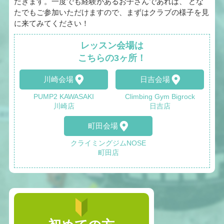
だきます。一度でも経験があるお子さんであれば、 どな
たでもご参加いただけますので、まずはクラブの様子を見
に来てみてください！
レッスン会場は
こちらの3ヶ所！
川崎会場
日吉会場
PUMP2 KAWASAKI
Climbing Gym Bigrock
川崎店
日吉店
町田会場
クライミングジムNOSE
町田店