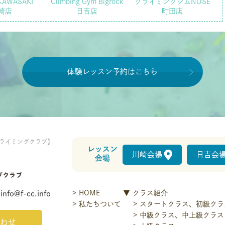
KAWASAKI
Climbing Gym Bigrock
クライミングジムNOSE
崎店
日吉店
町田店
体験レッスン予約はこちら
ライミングクラブ】
レッスン
川崎会場
日吉会
会場
HOME
クラス紹介
info@f-cc.info
私たちついて
スタートクラス、初級クラ
中級クラス、中上級クラス
わせ