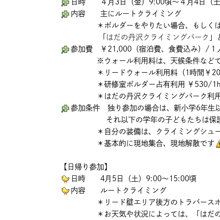
日時 ４月3日（金）9:00頃～４月4日（土）
内容 主にルートクライミング
＊ボルダーをやりたい場合、もしくは
「
はだの丹沢クライミングパーク
」
参加費 ￥21,000（宿泊費、食費込み）/
※ウォール利用料は、天候条件などで流動
＊リードウォール利用料（1時間￥200
＊研修室ボルダー占有利用 ￥530/1h
＊はだの丹沢クライミングパーク利用料 小中￥
参加条件 独り参加の場合は、新小学6年生
それ以下の学年の子どもたちは保護者の
＊自分の装備は、クライミングシューズ
＊基本的に現地集合、現地解散です
【日帰り参加】
日時 4月5日（土）9:00～15:00頃
内容 ルートクライミング
＊リード壁エリア後方のトラバースボル
＊お天気や状況によっては、「はだの丹沢