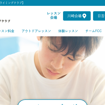
ライミングクラブ】
レッスン
川崎会場
日吉
会場
ッスン料金
アウトドアレッスン
体験レッスン
チームFCC
ートクラス
級クラス
級クラス
上級クラス
級クラス