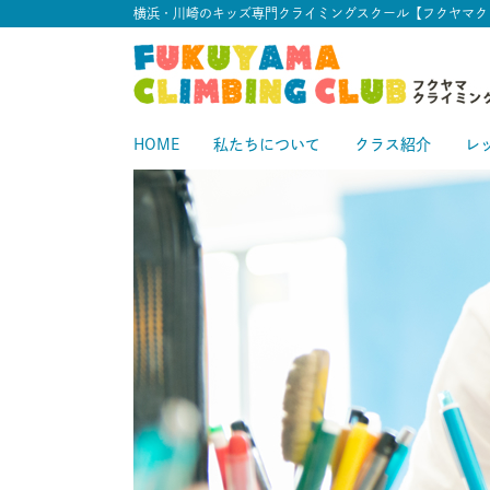
横浜・川崎のキッズ専門クライミングスクール【フクヤマク
HOME
私たちについて
クラス紹介
レ
スタートクラス
中級クラス
スタ
中
上級クラス
上
中上級クラス
初級クラス
中
初