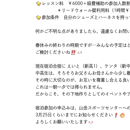
レッスン料 ￥6000＋経費補助の参加人数
＊リードウォール壁利用料（1時間￥20
参加条件 自分のシューズとハーネスを持っ
何かご不明な点がありましたら、遠慮なくお問
春休みの終わりの時期ですが…みんなの予定は
ご検討くださいね
現在宿泊合宿に えいと（新高1）、ケンタ（新
中高生は、そろそろお父さんお母さんから少し
その時に大切なのが、お互いを尊重し合える良
これは一朝一夕では得られません。
だからこそ、その下地作りとしてのイベントや
宿泊参加の申込みは、山岳スポーツセンターへ
3月25日くらいまでにお知らせください
よろしくお願いいたします