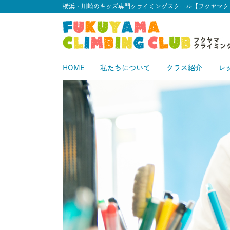
横浜・川崎のキッズ専門クライミングスクール【フクヤマク
HOME
私たちについて
クラス紹介
レ
スタートクラス
中級クラス
スタ
中
上級クラス
上
中上級クラス
初級クラス
中
初