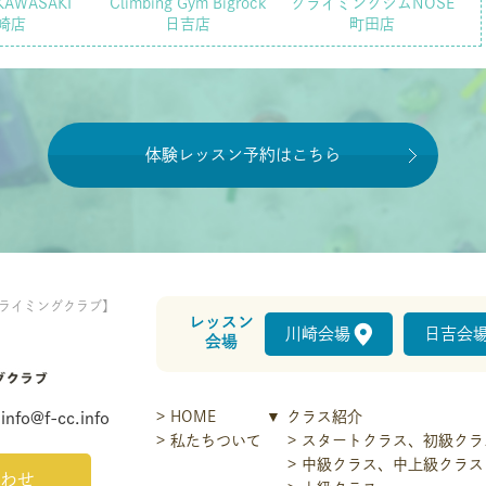
KAWASAKI
Climbing Gym Bigrock
クライミングジムNOSE
崎店
日吉店
町田店
体験レッスン予約はこちら
ライミングクラブ】
レッスン
川崎会場
日吉会
会場
HOME
クラス紹介
info@f-cc.info
私たちついて
スタートクラス、初級クラ
中級クラス、中上級クラス
わせ