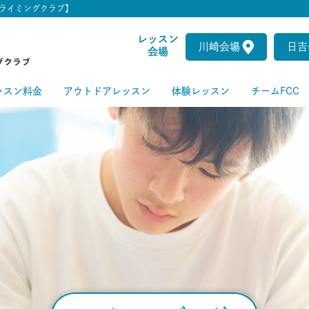
ライミングクラブ】
レッスン
川崎会場
日吉
会場
ッスン料金
アウトドアレッスン
体験レッスン
チームFCC
ートクラス
級クラス
級クラス
上級クラス
級クラス