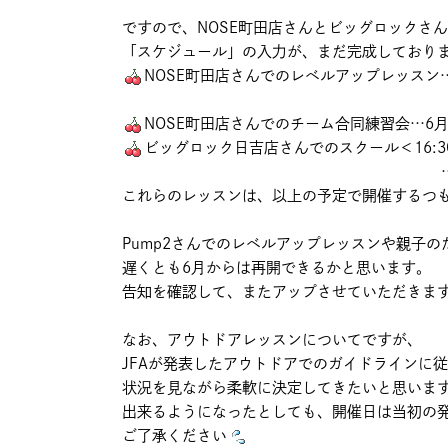
ですので、NOSE町田店さんとビッグロックさ
「スケジュール」の入力が、まだ完成しており
NOSE町田店さんでのレベルアップレッスン…6月9
6月20日（土）＜10:00～
NOSE町田店さんでのチーム合同練習会…6月20
ビッグロック日吉店さんでのスクール＜16:30～
…6月3日（水）、
これらのレッスンは、以上の予定で開催するつ
Pump2さんでのレベルアップレッスンや親子
遅くとも6月からは再開できるかと思います。
告知を確認して、またアップさせていただきま
なお、アウトドアレッスンについてですが、
JFAが発表したアウトドアでのガイドラインに
状況を見ながら柔軟に決定してきたいと思いま
出来るようになったとしても、開催日は当初の
ご了承ください