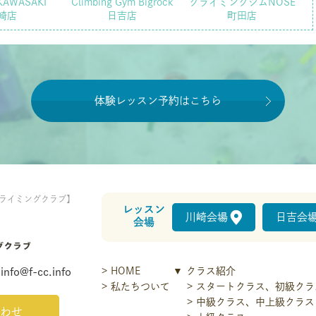
KAWASAKI
Climbing Gym Bigrock
クライミングジムNOSE
崎店
日吉店
町田店
体験レッスン予約はこちら
ライミングクラブ】
レッスン
川崎会場
日吉会
会場
HOME
クラス紹介
info@f-cc.info
私たちついて
スタートクラス、初級クラ
中級クラス、中上級クラス
わせ