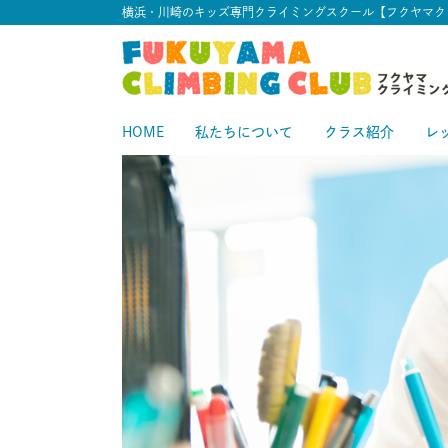
横浜・川崎のキッズ専門クライミングスクール【フクヤマク
HOME
私たちについて
クラス紹介
レ
スタートクラス
中級クラス
スタ
中
上級クラス
上
中上級クラス
初級クラス
中
初