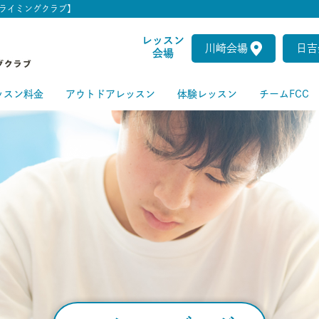
ライミングクラブ】
レッスン
川崎会場
日吉
会場
ッスン料金
アウトドアレッスン
体験レッスン
チームFCC
ートクラス
級クラス
級クラス
上級クラス
級クラス