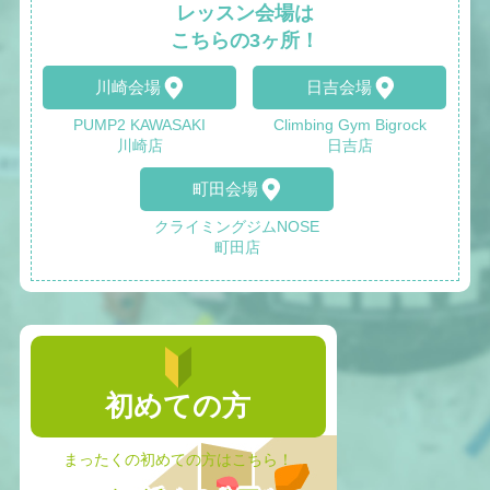
レッスン会場は
こちらの3ヶ所！
川崎会場
日吉会場
PUMP2 KAWASAKI
Climbing Gym Bigrock
川崎店
日吉店
町田会場
クライミングジムNOSE
町田店
初めての方
まったくの初めての方はこちら！