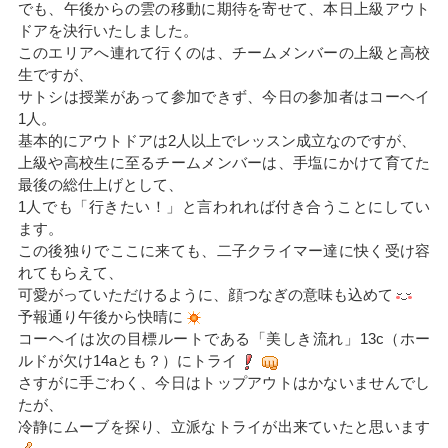
でも、午後からの雲の移動に期待を寄せて、本日上級アウト
ドアを決行いたしました。
このエリアへ連れて行くのは、チームメンバーの上級と高校
生ですが、
サトシは授業があって参加できず、今日の参加者はコーヘイ
1人。
基本的にアウトドアは2人以上でレッスン成立なのですが、
上級や高校生に至るチームメンバーは、手塩にかけて育てた
最後の総仕上げとして、
1人でも「行きたい！」と言われれば付き合うことにしてい
ます。
この後独りでここに来ても、二子クライマー達に快く受け容
れてもらえて、
可愛がっていただけるように、顔つなぎの意味も込めて
予報通り午後から快晴に
コーヘイは次の目標ルートである「美しき流れ」13c（ホー
ルドが欠け14aとも？）にトライ
さすがに手ごわく、今日はトップアウトはかないませんでし
たが、
冷静にムーブを探り、立派なトライが出来ていたと思います