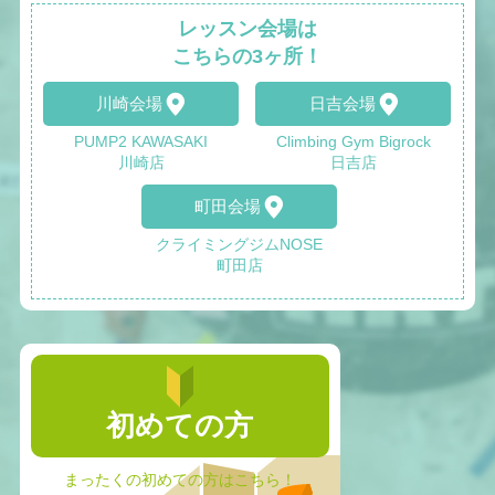
レッスン会場は
こちらの3ヶ所！
川崎会場
日吉会場
PUMP2 KAWASAKI
Climbing Gym Bigrock
川崎店
日吉店
町田会場
クライミングジムNOSE
町田店
初めての方
まったくの初めての方はこちら！