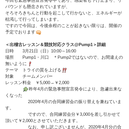
今回も緊急事態宣言発令中であり、感染者も下げ止まり、リ
バウンドも懸念されていますが、
そろそろきちんと行動を起こして行かないと、エネルギーが
枯渇して行ってしまいます。
ですので今回は、今後余程のことが起きない限りは、開催の
予定でおります
＜出稽古レッスン＆競技対応クラス@Pump1＞詳細
日時 3月21日（日）10:00～16:00
場所 Pump1・川口 ＊Pump2ではないので、お間違えの
無いように
テーマ トライの質を上げる
対象 チームメンバー
レッスン料金 ￥5,000→￥2,000
昨年4月の緊急事態宣言発令により、急遽出来な
くなった
2020年4月の合同練習会の振り替えを兼ねていま
す。
ですので、合同練習会分￥3,000を差し引かせて
頂いて￥2,000とさせていただきます。
なお、申し訳ございませんが、2020年4月分の合