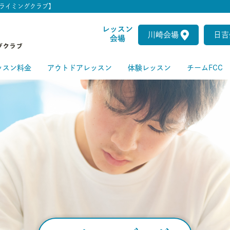
ライミングクラブ】
レッスン
川崎会場
日吉
会場
ッスン料金
アウトドアレッスン
体験レッスン
チームFCC
ートクラス
級クラス
級クラス
上級クラス
級クラス