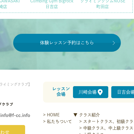
KAWASAKI
Climbing Gym Bigrock
クライミングジムNOSE
崎店
日吉店
町田店
体験レッスン予約はこちら
ライミングクラブ】
レッスン
川崎会場
日吉会
会場
HOME
クラス紹介
info@f-cc.info
私たちついて
スタートクラス、初級クラ
中級クラス、中上級クラス
わせ