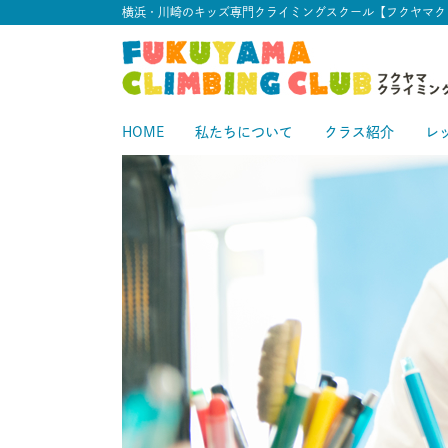
横浜・川崎のキッズ専門クライミングスクール【フクヤマク
HOME
私たちについて
クラス紹介
レ
スタートクラス
中級クラス
スタ
中
上級クラス
上
中上級クラス
初級クラス
中
初