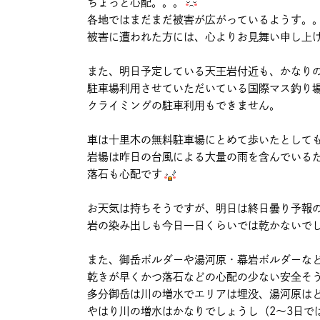
ちょっと心配。。。
各地ではまだまだ被害が広がっているようす。
被害に遭われた方には、心よりお見舞い申し上
また、明日予定している天王岩付近も、かなり
駐車場利用させていただいている国際マス釣り
クライミングの駐車利用もできません。
車は十里木の無料駐車場にとめて歩いたとして
岩場は昨日の台風による大量の雨を含んでいる
落石も心配です
お天気は持ちそうですが、明日は終日曇り予報
岩の染み出しも今日一日くらいでは乾かないで
また、御岳ボルダーや湯河原・幕岩ボルダーな
乾きが早くかつ落石などの心配の少ない安全そ
多分御岳は川の増水でエリアは埋没、湯河原は
やはり川の増水はかなりでしょうし（2～3日で