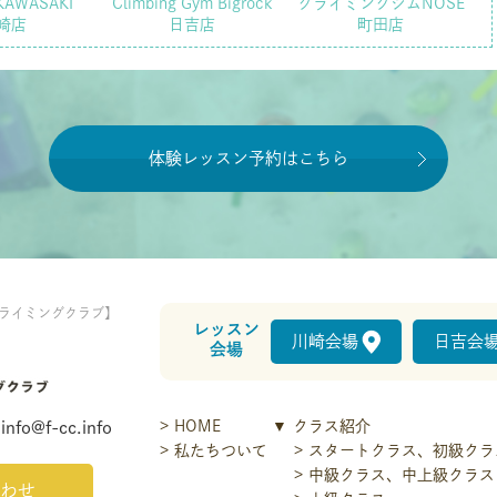
KAWASAKI
Climbing Gym Bigrock
クライミングジムNOSE
崎店
日吉店
町田店
体験レッスン予約はこちら
ライミングクラブ】
レッスン
川崎会場
日吉会
会場
HOME
クラス紹介
info@f-cc.info
私たちついて
スタートクラス、初級クラ
中級クラス、中上級クラス
わせ