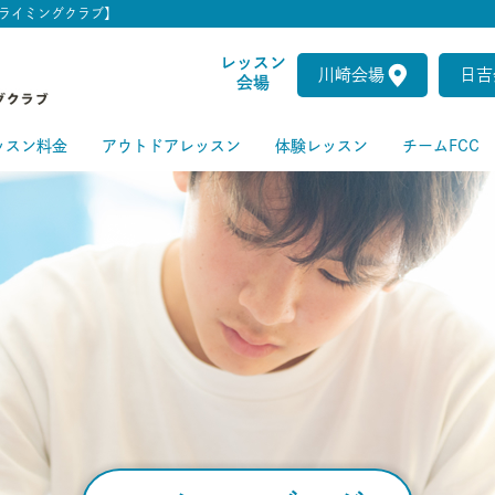
ライミングクラブ】
レッスン
川崎会場
日吉
会場
ッスン料金
アウトドアレッスン
体験レッスン
チームFCC
ートクラス
級クラス
級クラス
上級クラス
級クラス