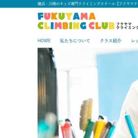
横浜・川崎のキッズ専門クライミングスクール【フクヤマク
HOME
私たちについて
クラス紹介
レ
スタートクラス
中級クラス
スタ
中
上級クラス
上
中上級クラス
初級クラス
中
初