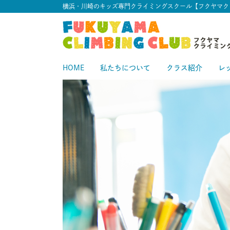
横浜・川崎のキッズ専門クライミングスクール【フクヤマク
HOME
私たちについて
クラス紹介
レ
スタートクラス
中級クラス
スタ
中
上級クラス
上
中上級クラス
初級クラス
中
初