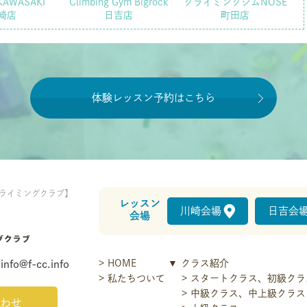
KAWASAKI
Climbing Gym Bigrock
クライミングジムNOSE
崎店
日吉店
町田店
体験レッスン予約はこちら
ライミングクラブ】
レッスン
川崎会場
日吉会
会場
HOME
クラス紹介
info@f-cc.info
私たちついて
スタートクラス、初級クラ
中級クラス、中上級クラス
わせ