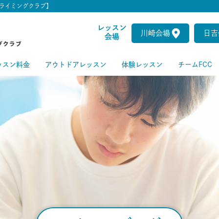
ライミングクラブ】
レッスン
川崎会場
日吉
会場
ッスン料金
アウトドアレッスン
体験レッスン
チームFCC
ートクラス
級クラス
級クラス
上級クラス
級クラス