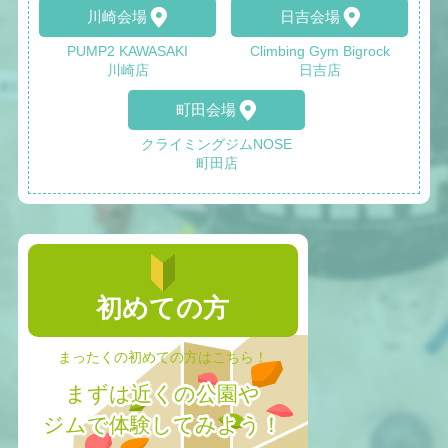
川崎会場
日吉会場
PUMP2 KAWASAKI
Climbing Gym Bigrock
川崎店
日吉店
町田会場
クライミングジムNOSE
町田店
初めての方
まったくの初めての方はこちら！
まずは近くの公園や
ジムで体験してみよう！