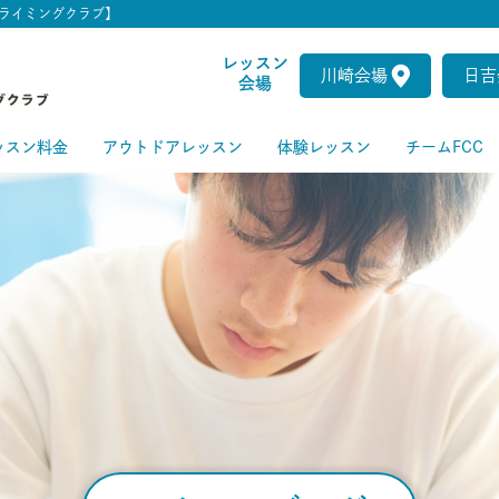
ライミングクラブ】
レッスン
川崎会場
日吉
会場
ッスン料金
アウトドアレッスン
体験レッスン
チームFCC
ートクラス
級クラス
級クラス
上級クラス
級クラス