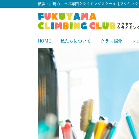
横浜・川崎のキッズ専門クライミングスクール【フクヤマク
HOME
私たちについて
クラス紹介
レ
スタートクラス
中級クラス
スタ
中
上級クラス
上
中上級クラス
初級クラス
中
初