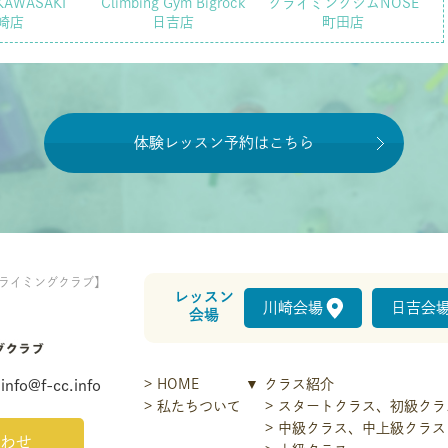
KAWASAKI
Climbing Gym Bigrock
クライミングジムNOSE
崎店
日吉店
町田店
体験レッスン予約はこちら
ライミングクラブ】
レッスン
川崎会場
日吉会
会場
HOME
クラス紹介
info@f-cc.info
私たちついて
スタートクラス、初級クラ
中級クラス、中上級クラス
わせ