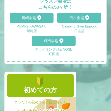
レッスン会場は
こちらの3ヶ所！
川崎会場
日吉会場
PUMP2 KAWASAKI
Climbing Gym Bigrock
川崎店
日吉店
町田会場
クライミングジムNOSE
町田店
初めての方
まったくの初めての方はこちら！