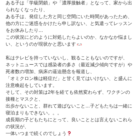
ある子は「学級閉鎖」や「濃厚接触者」となって、家から出
られなくなったり、
ある子は、発症した方と同じ空間にいた時間があったため、
他の方にご迷惑をかけたら申し訳ない、と気遣ってレッスン
をお休みしたり…
この状況にどのように対処したらよいのか、なかなか悩まし
い、というのが現状かと思います
私はテレビを持っていないし、観ることもないのですが、
ネットニュースでは感染者の多さ（最近減少傾向ですが）や
死者数の増加、病床の逼迫懸念を報道し、
「オミクロン株は軽症だ」と甘く見てはいけない、と盛んに
注意喚起をしています。
そして、その対策は2年を経ても依然変わらず、ワクチンの
接種とマスクと、
出歩かないこと、群れて遊ばないこと…子どもたちは一緒に
寝泊まりもできない。。。
成長期の子どもたちにとって、良いこととは言えないこれら
の状況が、
一体いつまで続くのでしょう