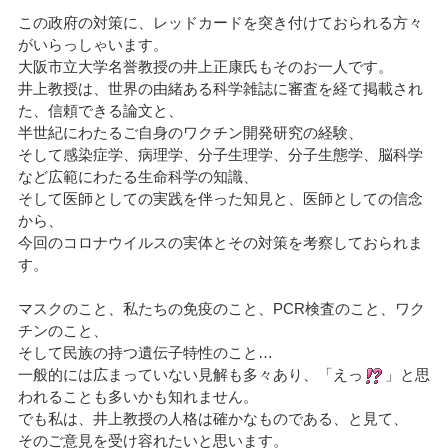
この政府の対策に、レッドカードを突き付けておられる方々
がいらっしゃいます。
大阪市立大学名誉教授の井上正康氏もそのお一人です。
井上教授は、世界の由緒ある科学雑誌に審査を経て掲載され
た、信頼できる論文と、
半世紀にわたるご自身のワクチン開発研究の経験、
そして感染症学、病理学、分子生理学、分子生態学、脳科学
など広範にわたる生命科学の知識、
そして医師としての実践を伴った知見と、医師としての信念
から、
今回のコロナウイルスの実体とその対策を考察しておられま
す。
マスクのこと、私たちの免疫のこと、PCR検査のこと、ワク
チンのこと、
そして民族の持つ遺伝子特性のこと…
一般的には広まっていない見解も多々あり、「えっ
」と思
われることも多いかも知れません。
でも私は、井上教授の人格は確かなものである、と見て、
そのご意見を受け容れたいと思います。