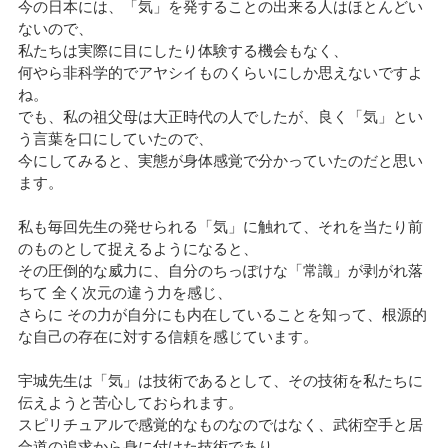
今の日本には、「気」を発することの出来る人はほとんどい
ないので、
私たちは実際に目にしたり体験する機会もなく、
何やら非科学的でアヤシイものくらいにしか思えないですよ
ね。
でも、私の祖父母は大正時代の人でしたが、良く「気」とい
う言葉を口にしていたので、
今にしてみると、実態が身体感覚で分かっていたのだと思い
ます。
私も毎回先生の発せられる「気」に触れて、それを当たり前
のものとして捉えるようになると、
その圧倒的な威力に、自分のちっぽけな「常識」が剥がれ落
ちて 全く次元の違う力を感じ、
さらに その力が自分にも内在していることを知って、根源的
な自己の存在に対する信頼を感じています。
宇城先生は「気」は技術であるとして、その技術を私たちに
伝えようと苦心しておられます。
スピリチュアルで感覚的なものなのではなく、武術空手と居
合道の追求から身に付けた技術であり、