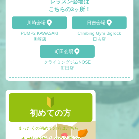
レッスン会場は
こちらの3ヶ所！
川崎会場
日吉会場
PUMP2 KAWASAKI
Climbing Gym Bigrock
川崎店
日吉店
町田会場
クライミングジムNOSE
町田店
初めての方
まったくの初めての方はこちら！