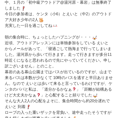
中、１月の「初中級アウトドア@湯河原・幕岩」は無事終了
しました
今日の参加者は、ケンタ（小6）とえいと（中2）のアウトド
ア大好き少年の2人
充実した一日を過ごしてね
朝の集合時に、ちょっとしたハプニングが・・・
近頃、アウトドアレッスンには単独参加をしている えいと
からメールがあって、「寝過ごして熱海まで行ってしまいま
した。湯河原から歩いて行きます。走って行きますが多分11
時近くになると思われるので先にやっていてください。申し
訳ございません」とのこと。
幕岩のある幕山公園まではバスが出ているのですが、山まで
来るバスは本数が少なくて 10時のバスを逃すと半日ありませ
ん。なので えいとは歩いて来ると言っているわけですが、ケ
ンタのパパと私は、「道分かるかなぁ
」「距離が結構ある
けど大丈夫かなぁ
」と心配すること頻りでした
そんな大人2人の心配をよそに、集合時間から約20分遅れで
えいと 到着
ロープの入った重いザックを背負い、途中走ったそうですが