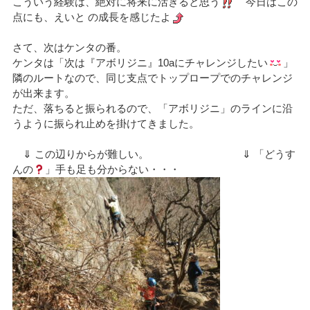
こういう経験は、絶対に将来に活きると思う
今日はこの
点にも、えいと の成長を感じたよ
さて、次はケンタの番。
ケンタは「次は『アボリジニ』10aにチャレンジしたい
」
隣のルートなので、同じ支点でトップロープでのチャレンジ
が出来ます。
ただ、落ちると振られるので、「アボリジニ」のラインに沿
うように振られ止めを掛けてきました。
⇓ この辺りからが難しい。 ⇓ 「どうす
んの
」手も足も分からない・・・