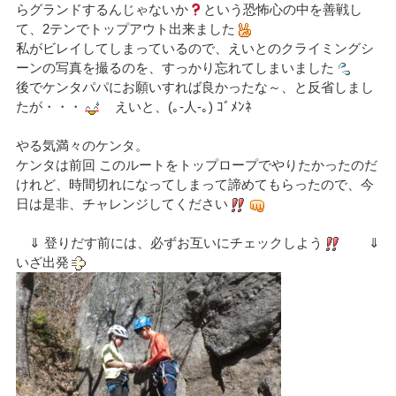
らグランドするんじゃないか
という恐怖心の中を善戦し
て、2テンでトップアウト出来ました
私がビレイしてしまっているので、えいとのクライミングシ
ーンの写真を撮るのを、すっかり忘れてしまいました
後でケンタパパにお願いすれば良かったな～、と反省しまし
たが・・・
えいと、(｡-人-｡) ｺﾞﾒﾝﾈ
やる気満々のケンタ。
ケンタは前回 このルートをトップロープでやりたかったのだ
けれど、時間切れになってしまって諦めてもらったので、今
日は是非、チャレンジしてください
⇓ 登りだす前には、必ずお互いにチェックしよう
⇓
いざ出発