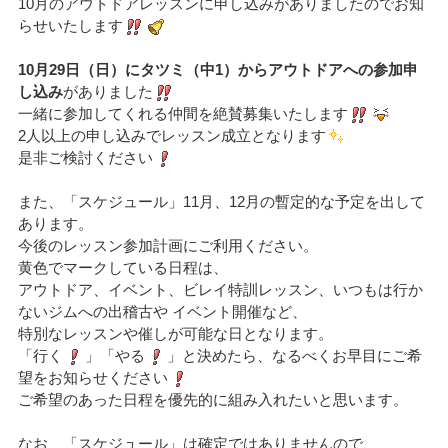
10月のアウトドアレッスンに申し込みがありましたのでお知
らせいたします
10月29日（日）にタツミ（中1）からアウトドアへの参加申
し込み
がありました
一緒に参加してくれる仲間を絶賛募集いたします
2人以上の申し込みでレッスン成立となります
是非ご検討ください
また、「スケジュール」11月、12月の暫定的な予定を出して
あります。
今後のレッスン参加計画にご利用ください。
黄色でマークしている日程は、
アウトドア、イベント、ビレイ特訓レッスン、いつもは行か
ないジムへの出稽古や イベント開催など、
特別なレッスンや催しが可能な日となります。
「行く
」「やる
」と決めたら、なるべくお早目にご希
望をお知らせください
ご希望のあった日程を優先的に組み入れたいと思います。
なお、「スケジュール」は確定ではありませんので、