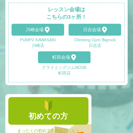
レッスン会場は
こちらの3ヶ所！
川崎会場
日吉会場
PUMP2 KAWASAKI
Climbing Gym Bigrock
川崎店
日吉店
町田会場
クライミングジムNOSE
町田店
初めての方
まったくの初めての方はこちら！