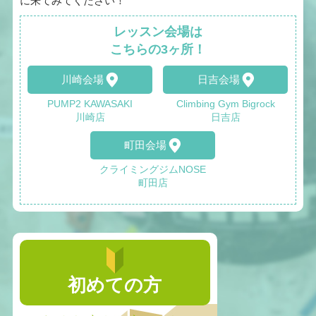
に来てみてください！
レッスン会場は
こちらの3ヶ所！
川崎会場
日吉会場
PUMP2 KAWASAKI
Climbing Gym Bigrock
川崎店
日吉店
町田会場
クライミングジムNOSE
町田店
初めての方