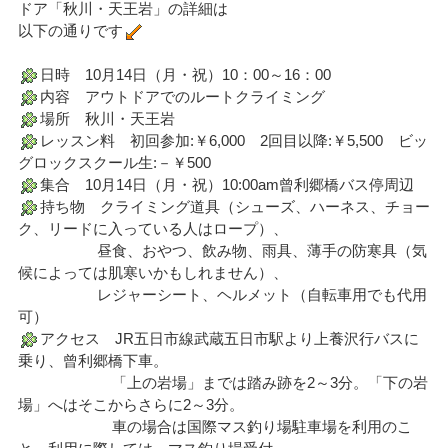
ドア「秋川・天王岩」の詳細は
以下の通りです
日時 10月14日（月・祝）10：00～16：00
内容 アウトドアでのルートクライミング
場所 秋川・天王岩
レッスン料 初回参加:￥6,000 2回目以降:￥5,500 ビッ
グロックスクール生:－￥500
集合 10月14日（月・祝）10:00am曾利郷橋バス停周辺
持ち物 クライミング道具（シューズ、ハーネス、チョー
ク、リードに入っている人はロープ）、
昼食、おやつ、飲み物、雨具、薄手の防寒具（気
候によっては肌寒いかもしれません）、
レジャーシート、ヘルメット（自転車用でも代用
可）
アクセス JR五日市線武蔵五日市駅より上養沢行バスに
乗り、曾利郷橋下車。
「上の岩場」までは踏み跡を2～3分。「下の岩
場」へはそこからさらに2～3分。
車の場合は国際マス釣り場駐車場を利用のこ