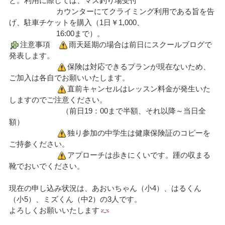
と。利用に際しては、マス釣り場受付
カウンターにてクライミング利用である旨を告
げ、駐車チケットを購入（1日￥1,000、
16:00まで）。
注意事項
雨天延期の場合は前日にスクールブログで
発表します。
保険は対応できるプランが現在ないため、
ご加入は各自でお願いいたします。
直前キャンセルはレッスン料金が発生いた
しますのでご注意ください。
（前日19：00まで半額、それ以降～当日全
額）
独り参加の中学生は健康保険証のコピーを
ご持参ください。
アプローチは歩きにくいです。踵の収まる
靴でおいでください。
現在の申し込み状況は、あおいちゃん（小4）、はるくん
（小5）、ミズくん（中2）の3人です。
よろしくお願いいたします