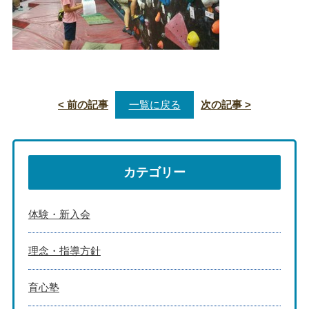
< 前の記事
一覧に戻る
次の記事 >
カテゴリー
体験・新入会
理念・指導方針
育心塾