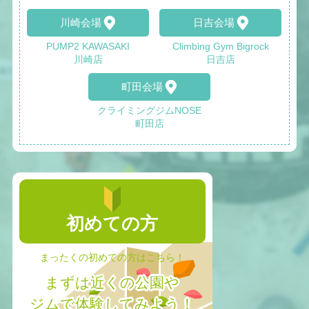
川崎会場
日吉会場
PUMP2 KAWASAKI
Climbing Gym Bigrock
川崎店
日吉店
町田会場
クライミングジムNOSE
町田店
初めての方
まったくの初めての方はこちら！
まずは近くの公園や
ジムで体験してみよう！