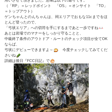
用いさせて頂きました。意味は以下の通りです。
（「RP」＝レッドポイント 「OS」＝オンサイト 「TO」
＝トップアウト）
ゲンちゃんとのんちゃんは、祠エリアでおもな11cまでをほ
とんど登ったので、
「弓状エリア」への切符を手にするまであと一歩ですね
あとは岩場でのマナーをしっかり守ることと、
中級終了条件のアウトドア・ルートのチェック項目が全てOK
ならば、
弓状にデビューできますよ～
今度チェックしてみてくだ
さいね
詳細は後日『FCC日記』で