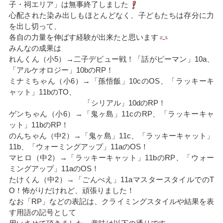
子・祠エリア」は無事終了しました
心配された染み出しもほとんどなく、子どもたちは存分に力
を出し切って、
各自の力量を伸ばす経験が出来たと思います
みんなの成果は
れんくん（小5）→二子デビュー戦！「話がピーマン」10a、
「アルケオロジー」10bのRP！
ミナミちゃん（小6）→「孫悟飯」10cのOS、「ラッキーキ
ャット」11bのTO、
「シリアル」10dのRP！
ゲンちゃん（小6）→「鬼ヶ島」11cのRP、「ラッキーキャ
ット」11bのRP！
のんちゃん（中2）→「鬼ヶ島」11c、「ラッキーキャット」
11b、「ウォーミングアップ」11aのOS！
マヒロ（中2）→「ラッキーキャット」11bのRP、「ウォー
ミングアップ」11aのOS！
たけくん（中2）→「ごんべえ」11aマスタースタイルでのT
O！怖がりだけれど、頑張りました！
なお「RP」などの表記は、クライミングスタイルや結果を表
す用語の記号として