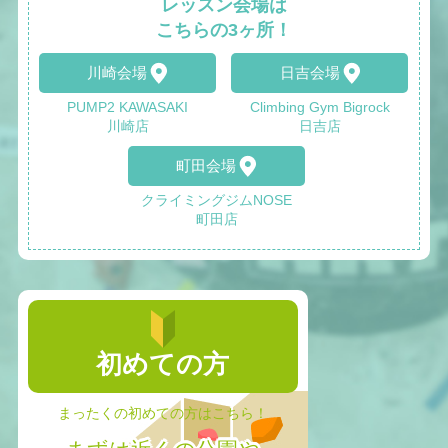
レッスン会場は
こちらの3ヶ所！
川崎会場
日吉会場
PUMP2 KAWASAKI
Climbing Gym Bigrock
川崎店
日吉店
町田会場
クライミングジムNOSE
町田店
初めての方
まったくの初めての方はこちら！