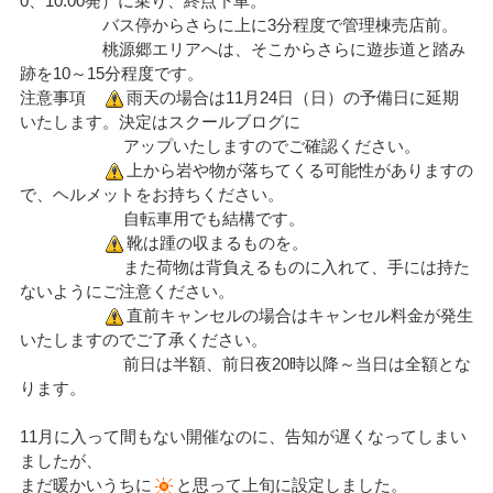
0、10:00発）に乗り、終点下車。
バス停からさらに上に3分程度で管理棟売店前。
桃源郷エリアへは、そこからさらに遊歩道と踏み
跡を10～15分程度です。
注意事項
雨天の場合は11月24日（日）の予備日に延期
いたします。決定はスクールブログに
アップいたしますのでご確認ください。
上から岩や物が落ちてくる可能性がありますの
で、ヘルメットをお持ちください。
自転車用でも結構です。
靴は踵の収まるものを。
また荷物は背負えるものに入れて、手には持た
ないようにご注意ください。
直前キャンセルの場合はキャンセル料金が発生
いたしますのでご了承ください。
前日は半額、前日夜20時以降～当日は全額とな
ります。
11月に入って間もない開催なのに、告知が遅くなってしまい
ましたが、
まだ暖かいうちに
と思って上旬に設定しました。