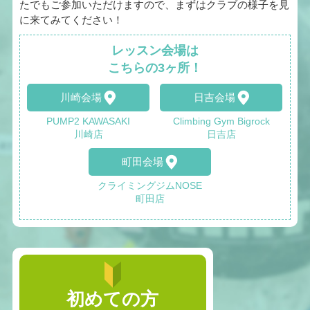
たでもご参加いただけますので、まずはクラブの様子を見
に来てみてください！
レッスン会場は
こちらの3ヶ所！
川崎会場
日吉会場
PUMP2 KAWASAKI
Climbing Gym Bigrock
川崎店
日吉店
町田会場
クライミングジムNOSE
町田店
初めての方