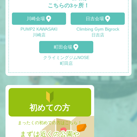
こちらの3ヶ所！
川崎会場
日吉会場
PUMP2 KAWASAKI
Climbing Gym Bigrock
川崎店
日吉店
町田会場
クライミングジムNOSE
町田店
初めての方
まったくの初めての方はこちら！
まずは近くの公園や