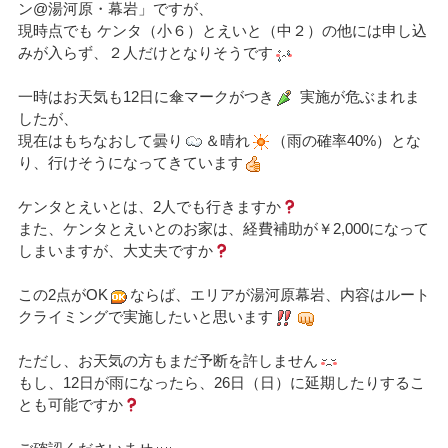
ン@湯河原・幕岩」ですが、
現時点でも ケンタ（小６）とえいと（中２）の他には申し込
みが入らず、２人だけとなりそうです
一時はお天気も12日に傘マークがつき
実施が危ぶまれま
したが、
現在はもちなおして曇り
＆晴れ
（雨の確率40%）とな
り、行けそうになってきています
ケンタとえいとは、2人でも行きますか
また、ケンタとえいとのお家は、経費補助が￥2,000になって
しまいますが、大丈夫ですか
この2点がOK
ならば、エリアが湯河原幕岩、内容はルート
クライミングで実施したいと思います
ただし、お天気の方もまだ予断を許しません
もし、12日が雨になったら、26日（日）に延期したりするこ
とも可能ですか