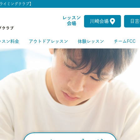
ライミングクラブ】
レッスン
川崎会場
日吉
会場
ッスン料金
アウトドアレッスン
体験レッスン
チームFCC
ートクラス
級クラス
級クラス
上級クラス
級クラス