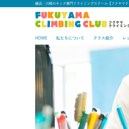
横浜・川崎のキッズ専門クライミングスクール【フクヤマク
HOME
私たちについて
クラス紹介
レ
スタートクラス
中級クラス
スタ
中
上級クラス
上
中上級クラス
初級クラス
中
初