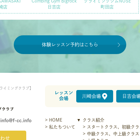
KAWASAKI
Climbing Gym Bigrock
クライミングジムNOSE
崎店
日吉店
町田店
体験レッスン予約はこちら
ライミングクラブ】
レッスン
川崎会場
日吉会
会場
HOME
クラス紹介
info@f-cc.info
私たちついて
スタートクラス、初級クラ
中級クラス、中上級クラス
わせ