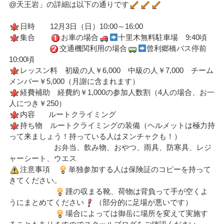
@天王岩」の詳細は以下の通りです
日時 12月3日（日）10:00～16:00
集合
お車の場合
十里木無料駐車場 9:40頃
交通機関利用の場合
曾利郷橋バス停前
10:00頃
レッスン料 初級の人￥6,000 中級の人￥7,000 チーム
メンバー￥5,000（月謝に含まれます）
経費補助 経費約￥1,000の参加人数割（4人の場合、お一
人につき￥250）
内容 ルートクライミング
持ち物 ルートクライミングの装備（ヘルメットは極力持
って来ましょう！持っている人はヌンチャクも！）
お弁当、飲み物、おやつ、雨具、防寒具、レジ
ャーシート、ウエス
注意事項
単独参加する人は保険証のコピーを持って
きてください。
踵の収まる靴、荷物は背負って手が空くよ
うにまとめてください
（部分的に足場が悪いです）
場合によっては御岳に場所を変えて実施す