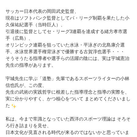
サッカー日本代表の岡田武史監督、
現在はソフトバンク監督としてパ・リーグ制覇を果たした小
久保祐紀選手（当時巨人）、
引退後に監督としてセ・リーグ3連覇を達成する緒方孝市選
手（広島）、
オリンピック連覇を狙っていた水泳・平泳ぎの北島康介選
手、水泳世界選手権背泳ぎで優勝する古賀淳也選手・・・
そうそうたる指導者や選手らの活躍の陰には、実は宇城憲治
先生の指導があります。
宇城先生に学ぶ「道塾」先輩であるスポーツライターの小林
信也氏が、この度、
先生の武術の実践哲学に根差した指導理念と指導の実際を、
実に分かりやすく、かつ核心をついて まとめてくださいまし
た
私は、今まで常識となっていた西洋のスポーツ理論は そろそ
ろ行き詰まりを見せ、
日本文化が見直される時代が来るのではないかと思っていま