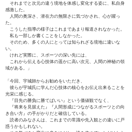
それまでと次元の違う境地を体感し変化する姿に、私自身
感激した。
人間の奥深さ、潜在力の無限さに気づかされ、心が躍っ
た。
こうした指導の様子はこれまであまり報道されなかった。
私も一部しか書くことをしなかった。
そのため、多くの人にとっては知られざる境地に違いな
い。
けれど実際に、スポーツの深い先には、
これから伝える心技体の遥かに高い次元、人間の神秘の領
域がある。」
「今回、宇城師からお勧めをいただき、
彼らが宇城氏に学んだ心技体の核心をお伝え出来ることを
光栄に感じる。
『目先の勝負に勝てばいい』という価値観でなく、
『将来を見据えた』『人間形成につながるスポーツとの向
き合い方』の手がかりだと確信している。
読者のみなさんは、これまでの常識や先入観との違いに戸
惑うかもしれない。