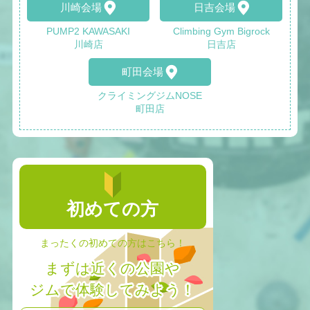
川崎会場
日吉会場
PUMP2 KAWASAKI
Climbing Gym Bigrock
川崎店
日吉店
町田会場
クライミングジムNOSE
町田店
初めての方
まったくの初めての方はこちら！
まずは近くの公園や
ジムで体験してみよう！