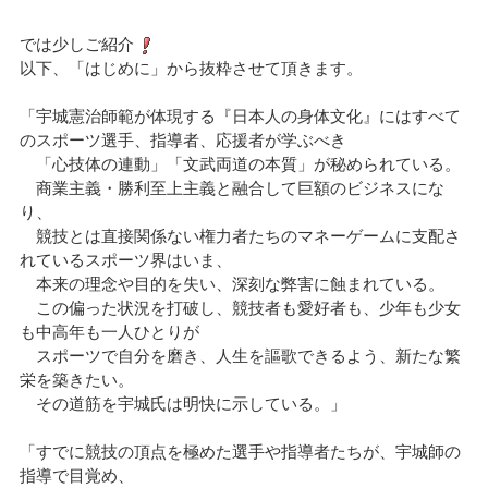
では少しご紹介
以下、「はじめに」から抜粋させて頂きます。
「宇城憲治師範が体現する『日本人の身体文化』にはすべて
のスポーツ選手、指導者、応援者が学ぶべき
「心技体の連動」「文武両道の本質」が秘められている。
商業主義・勝利至上主義と融合して巨額のビジネスにな
り、
競技とは直接関係ない権力者たちのマネーゲームに支配さ
れているスポーツ界はいま、
本来の理念や目的を失い、深刻な弊害に蝕まれている。
この偏った状況を打破し、競技者も愛好者も、少年も少女
も中高年も一人ひとりが
スポーツで自分を磨き、人生を謳歌できるよう、新たな繁
栄を築きたい。
その道筋を宇城氏は明快に示している。」
「すでに競技の頂点を極めた選手や指導者たちが、宇城師の
指導で目覚め、