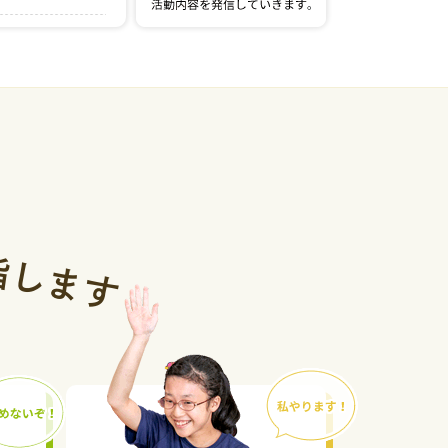
況と内容
宿2026」
指
し
ま
す
ビレイ特訓レッ