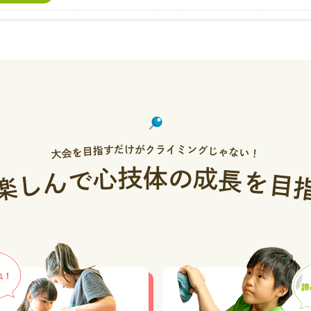
【合宿】「サマーキャンプ」と「準備合宿」の参加者へ
宿・イベント
【アウトドア】8月のアウトドアレッスンの申し込み状
アウトドア
【レッスンレポート】「ビレイ特訓レッスン」
クールブログ
【サマーキャンプ＆準備合宿】「サマーキャンプ＆準備合
宿・イベント
の栞
だ
ン
け
ミ
が
ク
ラ
イ
す
グ
指
じ
目
ゃ
を
な
会
い
大
！
7月のお誕生日
クールブログ
技
の
体
心
成
で
長
ん
を
し
目
楽
【7/31レッスン内容急遽変更】7/31（金）18:00～
お知らせ
スンにレッスンを変更します
【アウトドア合宿】「小川山キャンプ2026」無事終了
アウトドア