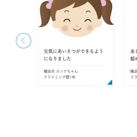
、心が強
元気にあいさつができるよう
あ
になりました
組
横浜市 カンナちゃん
横
クライミング歴1年
ク