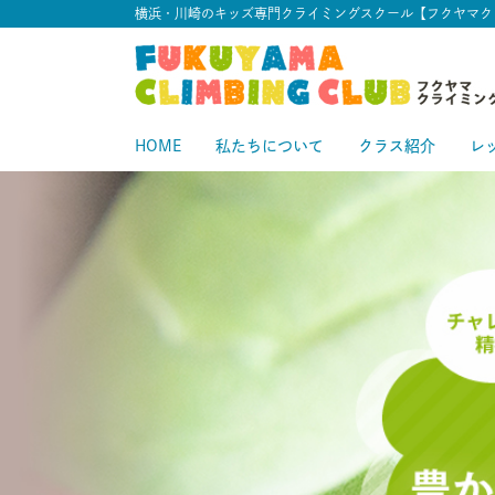
横浜・川崎のキッズ専門クライミングスクール【フクヤマク
HOME
私たちについて
クラス紹介
レ
スタートクラス
中級クラス
スタ
中
上級クラス
上
中上級クラス
初級クラス
中
初