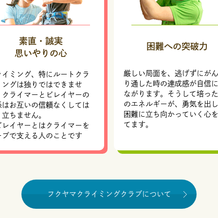
素直・誠実
困難への突破力
思いやりの心
厳しい局面を、逃げずにが
ライミング、特にルートクラ
り通した時の達成感が自信
ミングは独りではできませ
ながります。そうして培っ
。クライマーとビレイヤーの
のエネルギーが、勇気を出
係はお互いの信頼なくしては
困難に立ち向かっていく心
り立ちません。
てます。
ビレイヤーとはクライマーを
ープで支える人のことです
フクヤマクライミングクラブについて