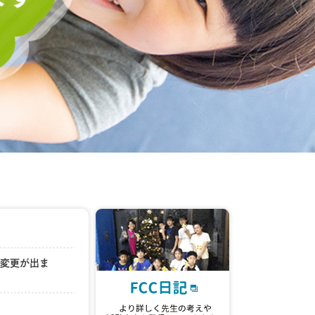
ど
の変更が出ま