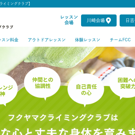
ライミングクラブ】
レッスン
川崎会場
日吉
会場
ッスン料金
アウトドアレッスン
体験レッスン
チームFCC
ートクラス
級クラス
級クラス
上級クラス
級クラス