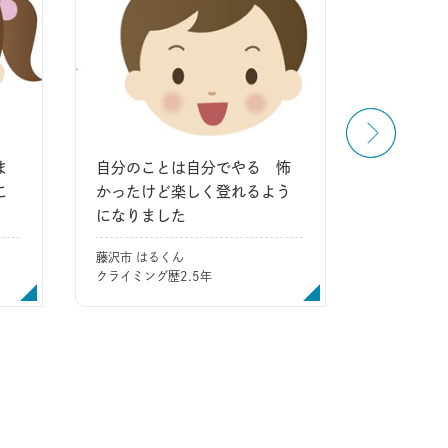
ま
自分のことは自分でやる 怖
学んだこ
こ
かったけど楽しく登れるよう
を考えて
になりました
町田市 そー
クライミン
藤沢市 はるくん
クライミング歴2.5年