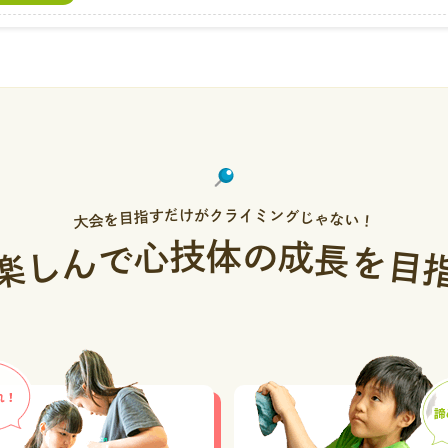
【合宿】「サマーキャンプ」と「準備合宿」の参加者へ
宿・イベント
【アウトドア】8月のアウトドアレッスンの申し込み状
アウトドア
【レッスンレポート】「ビレイ特訓レッスン」
クールブログ
【サマーキャンプ＆準備合宿】「サマーキャンプ＆準備合
宿・イベント
の栞
だ
ン
け
ミ
が
ク
ラ
イ
す
グ
指
じ
目
ゃ
を
な
会
い
大
！
7月のお誕生日
クールブログ
技
の
体
心
成
で
長
ん
を
し
目
楽
【7/31レッスン内容急遽変更】7/31（金）18:00～
お知らせ
スンにレッスンを変更します
【アウトドア合宿】「小川山キャンプ2026」無事終了
アウトドア