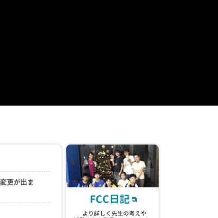
ど
の変更が出ま