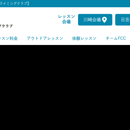
ライミングクラブ】
レッスン
川崎会場
日吉
会場
ッスン料金
アウトドアレッスン
体験レッスン
チームFCC
ートクラス
級クラス
級クラス
上級クラス
級クラス