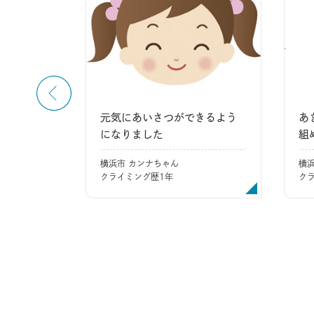
、心が強
元気にあいさつができるよう
あ
になりました
組
横浜市 カンナちゃん
横
クライミング歴1年
ク