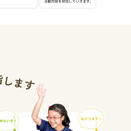
況と内容
宿2026」
指
し
ま
す
ビレイ特訓レッ