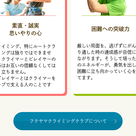
素直・誠実
困難への突破力
思いやりの心
厳しい局面を、逃げずにが
ライミング、特にルートクラ
り通した時の達成感が自信
ミングは独りではできませ
ながります。そうして培っ
。クライマーとビレイヤーの
のエネルギーが、勇気を出
係はお互いの信頼なくしては
困難に立ち向かっていく心
り立ちません。
てます。
ビレイヤーとはクライマーを
ープで支える人のことです
フクヤマクライミングクラブについて