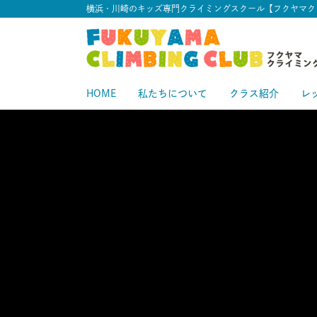
横浜・川崎のキッズ専門クライミングスクール【フクヤマク
HOME
私たちについて
クラス紹介
レ
スタートクラス
中級クラス
スタ
中
上級クラス
上
中上級クラス
初級クラス
中
初