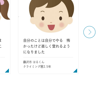
ま
自分のことは自分でやる 怖
学んだこ
こ
かったけど楽しく登れるよう
を考えて
になりました
町田市 そー
クライミン
藤沢市 はるくん
クライミング歴2.5年