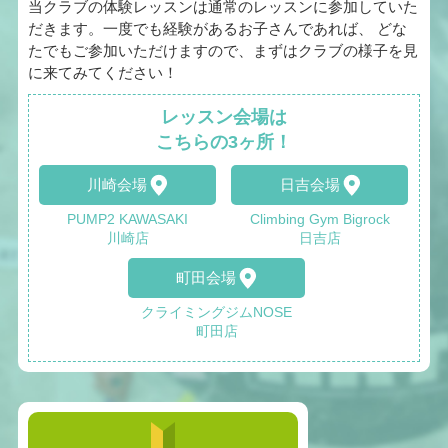
当クラブの体験レッスンは通常のレッスンに参加していた
だきます。一度でも経験があるお子さんであれば、 どな
たでもご参加いただけますので、まずはクラブの様子を見
に来てみてください！
レッスン会場は
こちらの3ヶ所！
川崎会場
日吉会場
PUMP2 KAWASAKI
Climbing Gym Bigrock
川崎店
日吉店
町田会場
クライミングジムNOSE
町田店