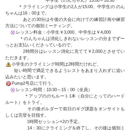
中学生（のんちゃん）13:00～16:30
＊クライミングは小学生の2人が15:00、中学生の のん
ちゃんは16：00まで。
あとの30分は今後の大会に向けての練習計画や練習
方法についての個別ミーティング。
レッスン料金：小学生￥3,000、中学生は￥4,000
＊のんちゃんは消化しきれないレッスンの分までずー
っとお支払いくださっているので、
2時間分はレッスン消化に充てて￥2,000とさせてい
ただきます。
小学生のクライミング時間は2時間だけれど、
短い時間で満足できるようレストをあまり入れずに追い
込みたいと思います。
Pump2号店にて行う。
レッスン時間：10:30～15：00（全員）
＊アップののちルート1本（自分にとってのハード
ルート）をトライ。
その後ボルダーで前日のギグ課題をオンサイトも
しくは完登を目指す。
1時間セッション×2の予定。
14：30にクライミングを終了し、その後は個別ミ