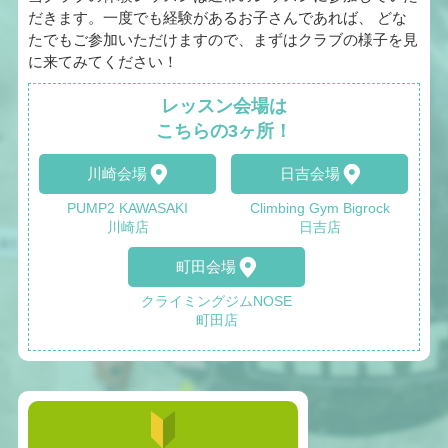
だきます。一度でも経験があるお子さんであれば、 どな
たでもご参加いただけますので、まずはクラブの様子を見
に来てみてください！
レッスン会場は
こちらの3ヶ所！
川崎会場
日吉会場
PUMP2 KAWASAKI
Climbing Gym Bigrock
川崎店
日吉店
町田会場
クライミングジムNOSE
町田店