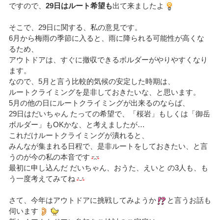
ですので、
29日はルート希望も
出て来ましたよ
そこで、29日に関する、私の意見です。
6月から梅雨の季節に入ると、雨に降られる可能性が高くな
るため、
アウトドアは、すぐに撤収できるボルダーがやりやすくなり
ます。
なので、5月と言う比較的気候の安定した時期は、
ルートクライミングを是非しておきたいな、と思います。
5月の他の日にルートクライミングが出来るのならば、
29日はだいちゃん たっての希望で、「桜岩」もしくは「御岳
ボルダー」もOKかな、と考えましたが…
これだけルートクライミングが潰れると、
みんなが集まれる日程で、是非ルートをしておきたい、と言
うのが今の私の本音です
最初に申し込んだ だいちゃん、おうた、えいと の3人も、も
う一度考えてみてね
さて、今年はアウトドアに挑戦してみようか
と言うお話も
伺います