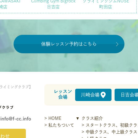
KAWASAKI
Climbing Gym Bigrock
クライミングジムNOSE
崎店
日吉店
町田店
体験レッスン予約はこちら
ライミングクラブ】
レッスン
川崎会場
日吉会
会場
HOME
クラス紹介
info@f-cc.info
私たちついて
スタートクラス、初級クラ
中級クラス、中上級クラス
わせ