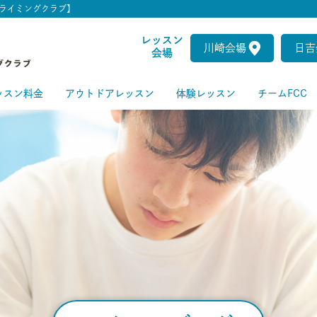
ライミングクラブ】
レッスン
川崎会場
日吉
会場
ッスン料金
アウトドアレッスン
体験レッスン
チームFCC
ートクラス
級クラス
級クラス
上級クラス
級クラス