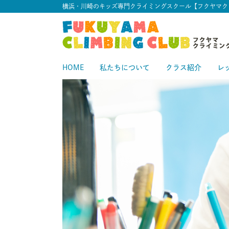
横浜・川崎のキッズ専門クライミングスクール【フクヤマク
HOME
私たちについて
クラス紹介
レ
スタートクラス
中級クラス
スタ
中
上級クラス
上
中上級クラス
初級クラス
中
初