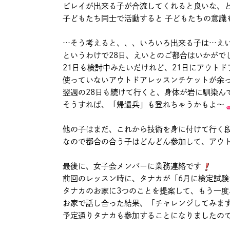
ビレイが出来る子が合流してくれると良いな、
子どもたち同士で活動すると 子どもたちの意識
…そう考えると、、、いろいろ出来る子は…えい
というわけで28日、えいとのご都合はいかがで
21日も検討中みたいだけれど、21日にアウト
使っていないアウトドアレッスンチケットが余
翌週の28日も続けて行くと、身体が岩に馴染ん
そうすれば、「帰還兵」も登れちゃうかもよ～
他の子はまだ、これから技術を身に付けて行く
なので都合の合う子はどんどん参加して、アウ
最後に、女子会メンバーに業務連絡です
前回のレッスン時に、タナカが「6月に検定試験
タナカのお家に3つのことを提案して、もう一
お家で話し合った結果、「チャレンジしてみま
予定通りタナカも参加することになりましたの