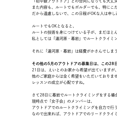
「初中級アウトドア」との合同になっても大丈
また内容も、ルートでもボルダーでも、特にこ
だから遠慮しないで、この日程がOKな人は申し
ルートでもOKとなると、
ルートの技術を身につけている子が、まだほと
私としては「湯河原・幕岩」でルートクライミ
それに「湯河原・幕岩」は経費がかさんでしま
その他の5月のアウトドアの募集日は、この28
21日は、えいとのお家から希望が出ていますが
他のご家庭からは全く希望をいただいておりま
レッスンの成立が心配ですね。
さて28日に幕岩でルートクライミングをする場
現時点で「女子会」のメンバーは、
アウトドアでのルートクライミングを自力で行う
なので出来れば、アウトドアでのリードクライ