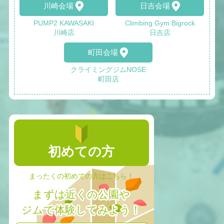
川崎会場
日吉会場
PUMP2 KAWASAKI
Climbing Gym Bigrock
川崎店
日吉店
町田会場
クライミングジムNOSE
町田店
初めての方
まったくの初めての方はこちら！
まずは近くの公園や
ジムで体験してみよう！