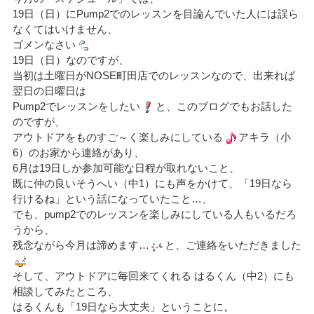
19日（日）にPump2でのレッスンを目論んでいた人には誤ら
なくてはいけません、
ゴメンなさい
19日（日）なのですが、
当初は土曜日がNOSE町田店でのレッスンなので、出来れば
翌日の日曜日は
Pump2でレッスンをしたい
と、このブログでもお話した
のですが、
アウトドアをものすご～く楽しみにしている
アキラ（小
6）のお家から連絡があり、
6月は19日しか参加可能な日程が取れないこと、
既に仲の良いそうへい（中1）にも声をかけて、「19日なら
行けるね」という話になっていたこと…、
でも、pump2でのレッスンを楽しみにしている人もいるだろ
うから、
残念ながら今月は諦めます…
と、ご連絡をいただきました
そして、アウトドアに毎回来てくれる はるくん（中2）にも
相談してみたところ、
はるくんも「19日なら大丈夫」ということに。