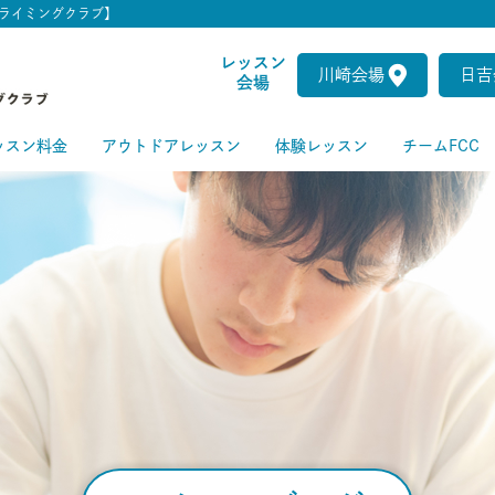
ライミングクラブ】
レッスン
川崎会場
日吉
会場
ッスン料金
アウトドアレッスン
体験レッスン
チームFCC
ートクラス
級クラス
級クラス
上級クラス
級クラス