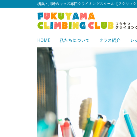
横浜・川崎のキッズ専門クライミングスクール【フクヤマク
HOME
私たちについて
クラス紹介
レ
スタートクラス
中級クラス
スタ
中
上級クラス
上
中上級クラス
初級クラス
中
初