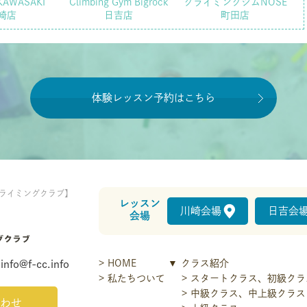
KAWASAKI
Climbing Gym Bigrock
クライミングジムNOSE
崎店
日吉店
町田店
体験レッスン予約はこちら
ライミングクラブ】
レッスン
川崎会場
日吉会
会場
HOME
クラス紹介
info@f-cc.info
私たちついて
スタートクラス、初級クラ
中級クラス、中上級クラス
わせ