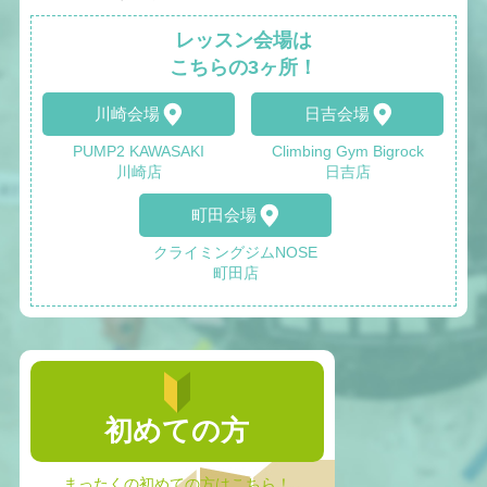
レッスン会場は
こちらの3ヶ所！
川崎会場
日吉会場
PUMP2 KAWASAKI
Climbing Gym Bigrock
川崎店
日吉店
町田会場
クライミングジムNOSE
町田店
初めての方
まったくの初めての方はこちら！