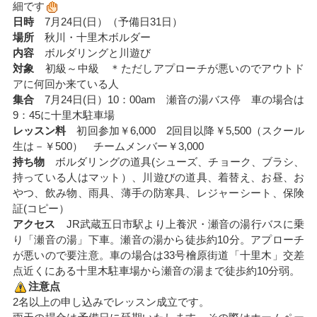
細です
日時
7月24日(日）（予備日31日）
場所
秋川・十里木ボルダー
内容
ボルダリングと川遊び
対象
初級～中級 ＊ただしアプローチが悪いのでアウトド
アに何回か来ている人
集合
7月24日(日）10：00am 瀬音の湯バス停 車の場合は
9：45に十里木駐車場
レッスン料
初回参加￥6,000 2回目以降￥5,500（スクール
生は－￥500） チームメンバー￥3,000
持ち物
ボルダリングの道具(シューズ、チョーク、ブラシ、
持っている人はマット）、川遊びの道具、着替え、お昼、お
やつ、飲み物、雨具、薄手の防寒具、レジャーシート、保険
証(コピー）
アクセス
JR武蔵五日市駅より上養沢・瀬音の湯行バスに乗
り「瀬音の湯」下車。瀬音の湯から徒歩約10分。アプローチ
が悪いので要注意。車の場合は33号檜原街道「十里木」交差
点近くにある十里木駐車場から瀬音の湯まで徒歩約10分弱。
注意点
2名以上の申し込みでレッスン成立です。