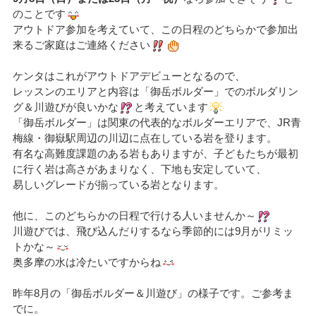
のことです
アウトドア参加を考えていて、この日程のどちらかで参加出
来るご家庭はご連絡ください
ケンタはこれがアウトドアデビューとなるので、
レッスンのエリアと内容は「御岳ボルダー」でのボルダリン
グ＆川遊びが良いかな
と考えています
「御岳ボルダー」は関東の代表的なボルダーエリアで、JR青
梅線・御嶽駅周辺の川辺に点在している岩を登ります。
有名な高難度課題のある岩もありますが、子どもたちが最初
に行く岩は高さがあまりなく、下地も安定していて、
易しいグレードが揃っている岩となります。
他に、このどちらかの日程で行ける人いませんか～
川遊びでは、飛び込んだりするなら季節的には9月がリミッ
トかな～
奥多摩の水は冷たいですからね
昨年8月の「御岳ボルダー＆川遊び」の様子です。ご参考ま
でに。