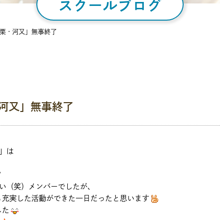
スクールブログ
名栗・河又」無事終了
河又」無事終了
」は
若い（笑）メンバーでしたが、
も充実した活動ができた一日だったと思います
した