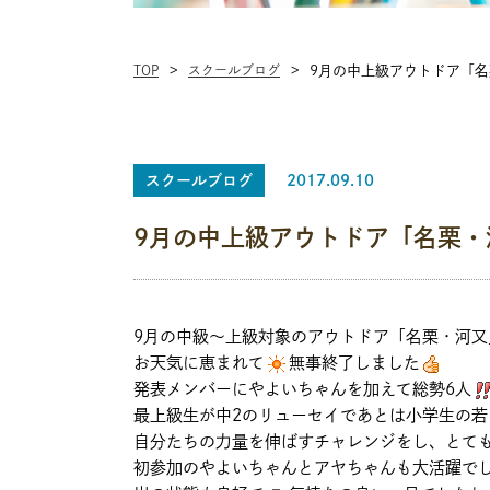
TOP
スクールブログ
9月の中上級アウトドア「
スクールブログ
2017.09.10
9月の中上級アウトドア「名栗・
9月の中級～上級対象のアウトドア「名栗・河又
お天気に恵まれて
無事終了しました
発表メンバーにやよいちゃんを加えて総勢6人
最上級生が中2のリューセイであとは小学生の
自分たちの力量を伸ばすチャレンジをし、とて
初参加のやよいちゃんとアヤちゃんも大活躍で