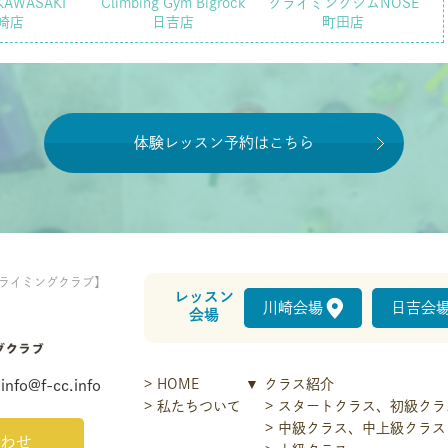
KAWASAKI
Climbing Gym Bigrock
クライミングジムNOSE
崎店
日吉店
町田店
体験レッスン予約はこちら
ライミングクラブ】
レッスン
川崎会場
日吉会
会場
HOME
クラス紹介
info@f-cc.info
私たちついて
スタートクラス、初級クラ
中級クラス、中上級クラス
わせ