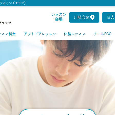
ライミングクラブ】
レッスン
川崎会場
日吉
会場
ッスン料金
アウトドアレッスン
体験レッスン
チームFCC
ートクラス
級クラス
級クラス
上級クラス
級クラス