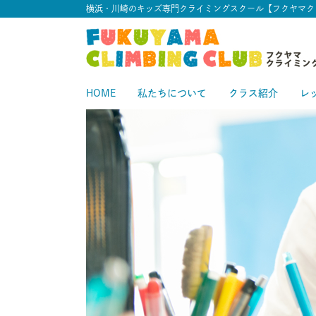
横浜・川崎のキッズ専門クライミングスクール【フクヤマク
HOME
私たちについて
クラス紹介
レ
スタートクラス
中級クラス
スタ
中
上級クラス
上
中上級クラス
初級クラス
中
初