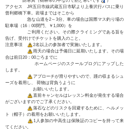
防寒具（樹林帯の中なので割と寒いです
）
アクセス JR五日市線武蔵五日市駅より上養沢行バスに乗り
曾利郷橋下車。岩場まではそこから
急な山道を2～3分。車の場合は国際マス釣り場の
駐車場（16：00閉門、￥1,000）を
ご利用ください。その際クライミングである旨を
告げ、受付けでチケットを購入のこと。
注意事項
2名以上の参加者で実施いたします。
雨天の場合は予備日に延期いたします。その場
合は前日20：00ごろまでに
ホームページのスクールブログにアップした
します。
アプローチが滑りやすいので、踵の収まるシュ
ーズを着用し、 荷物は背負うように
お願いいたします。
直前キャンセルはレッスン料金が発生する場合
がございますのでご了承ください。
落石などのリスクを回避するために、ヘルメッ
ト（帽子）の着用をお願いいたします。
1人参加の中高生は保険証のコピーを持って来
てください。