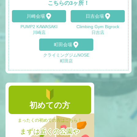
こちらの3ヶ所！
川崎会場
日吉会場
PUMP2 KAWASAKI
Climbing Gym Bigrock
川崎店
日吉店
町田会場
クライミングジムNOSE
町田店
初めての方
まったくの初めての方はこちら！
まずは近くの公園や