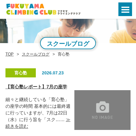
スクールブログ
TOP
スクールブログ
育心塾
育心塾
2026.07.23
【育心塾レポート】7月の座学
細々と継続している「育心塾」
の座学の時間 基本的には最終週
に行っていますが、7月は22日
（水）に行う旨を「スク……
≫
続きを読む