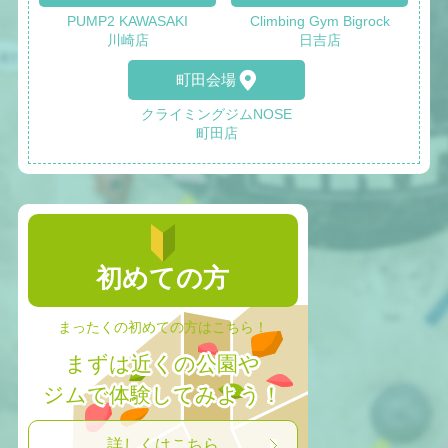
PUMP2 KAWASAKI
Climbing Gym Bigrock
川崎店
日吉店
町田会場
クライミングジムNOSE
町田店
初めての方
まったくの初めての方はこちら！
まずは近くの公園や
ジムで体験してみよう！
詳しくはこちら