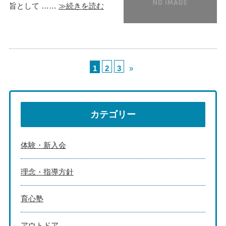
旨として ……
≫続きを読む
1
2
3
»
カテゴリー
体験・新入会
理念・指導方針
育心塾
アウトドア